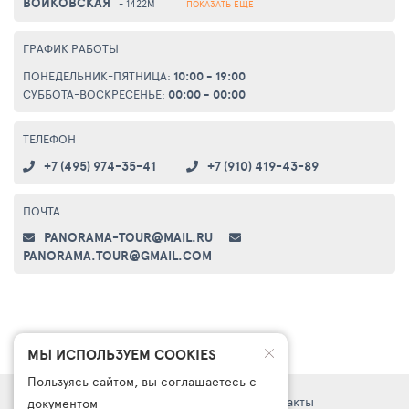
ВОЙКОВСКАЯ
- 1422М
ПОКАЗАТЬ ЕЩЕ
ГРАФИК РАБОТЫ
ПОНЕДЕЛЬНИК-ПЯТНИЦА:
10:00 - 19:00
СУББОТА-ВОСКРЕСЕНЬЕ:
00:00 - 00:00
ТЕЛЕФОН
+7 (495) 974-35-41
+7 (910) 419-43-89
ПОЧТА
PANORAMA-TOUR@MAIL.RU
PANORAMA.TOUR@GMAIL.COM
МЫ ИСПОЛЬЗУЕМ COOKIES
Пользуясь сайтом, вы соглашаетесь с
Правовая информация
Поддержка
Контакты
документом